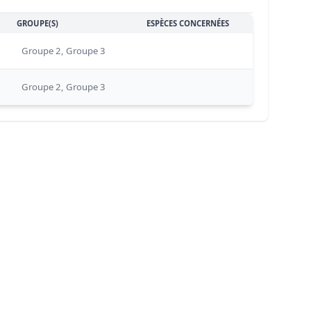
GROUPE(S)
ESPÈCES CONCERNÉES
s_Rivière_Pont-l_Abbé
Groupe 2, Groupe 3
s_Rivière_Pont-l_Abbé
Groupe 2, Groupe 3