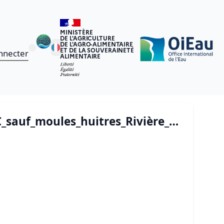
MINISTÈRE
DE L'AGRICULTURE
DE L'AGRO-ALIMENTAIRE
ET DE LA SOUVERAINETÉ
nnecter
ALIMENTAIRE
Arrêté du 02/04/2025 - 250402_AP_29-2025-04-02-0000x_ASP_fermeture_TC_sauf_moules_huitres_Rivière_Pont-l_Abbé