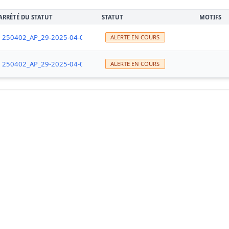
ARRÊTÉ DU STATUT
STATUT
MOTIFS
250402_AP_29-2025-04-02-0000x_ASP_fermeture_TC_sauf_moules_huitre
ALERTE EN COURS
250402_AP_29-2025-04-02-0000x_ASP_fermeture_TC_sauf_moules_huitre
ALERTE EN COURS