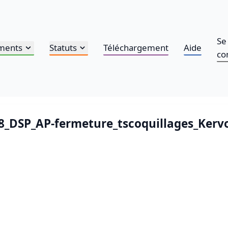
Se
ments
Statuts
Téléchargement
Aide
co
08_DSP_AP-fermeture_tscoquillages_Kervoy