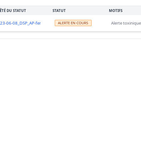
ÊTÉ DU STATUT
STATUT
MOTIFS
23-06-08_DSP_AP-fermeture_tscoquillages_Kervoyal_Billiers_0
Alerte toxinique
ALERTE EN COURS