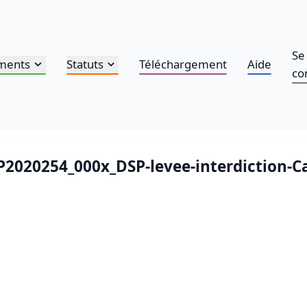
Se
ments
Statuts
Téléchargement
Aide
co
AP2020254_000x_DSP-levee-interdiction-