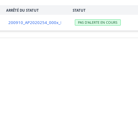
ARRÊTÉ DU STATUT
STATUT
200910_AP2020254_000x_DSP-levee-interdiction-Camaret-Dinan-ker
PAS D'ALERTE EN COURS