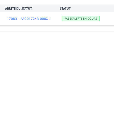
ARRÊTÉ DU STATUT
STATUT
170831_AP2017243-000X_DSP-levée_Dinan_Kerloch_0
PAS D'ALERTE EN COURS