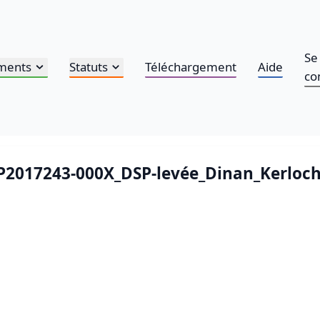
Se
ments
Statuts
Téléchargement
Aide
co
AP2017243-000X_DSP-levée_Dinan_Kerloch