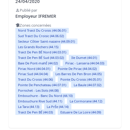
24/04/2020
Publié par
Employeur IFREMER
Zones concernées
Nord Traict Du Croisic (44.06.01)
Sud Traict Du Croisic (44.06.02)
Secteur Côtier Saint-nazaire (44.09.01)
Les Grands Rochers (44.15)
Traict De Pen BÉ Nord (44.03.01)
Traict De Pen BÉ Sud (44.03.02)
Ile Dumet (44.01)
Baie De Pont-mahÉ (44.02)
Piriac - Lanseria (44.04.03)
Piriac Nord (44.04.01)
Pointe De Piriac (44.04.02)
Piriac Sud (44.04.04)
Les Barres De Pen Bron (44.05)
Traict Du Croisic (44.06)
Pointe Du Croisic (44.05.01)
Pointe De Penchateau (44.07.01)
La Baule (44.07.02)
Pornichet - Les Ilots (44.08)
Embouchure - Banc Du Nord (44.10)
Embouchure Rive Sud (44.11)
La Cormorane (44.12)
La Tara (44.13)
La PrÉe (44.14)
Traict De Pen BÉ (44.03)
Estuaire De La Loire (44.09)