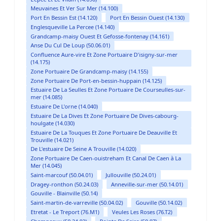
Meuvaines Et Ver Sur Mer (14.100)
Port En Bessin Est (14.120)
Port En Bessin Ouest (14.130)
Englesqueville La Percee (14.140)
Grandcamp-maisy Ouest Et Gefosse-fontenay (14.161)
Anse Du Cul De Loup (50.06.01)
Confluence Aure-vire Et Zone Portuaire D'isigny-sur-mer
(14.175)
Zone Portuaire De Grandcamp-maisy (14.155)
Zone Portuaire De Port-en-bessin-huppain (14.125)
Estuaire De La Seulles Et Zone Portuaire De Courseulles-sur-
mer (14.085)
Estuaire De L'orne (14.040)
Estuaire De La Dives Et Zone Portuaire De Dives-cabourg-
houlgate (14.030)
Estuaire De La Touques Et Zone Portuaire De Deauville Et
Trouville (14.021)
De L'estuaire De Seine A Trouville (14.020)
Zone Portuaire De Caen-ouistreham Et Canal De Caen à La
Mer (14.045)
Saint-marcouf (50.04.01)
Jullouville (50.24.01)
Dragey-ronthon (50.24.03)
Anneville-sur-mer (50.14.01)
Gouville - Blainville (50.14)
Saint-martin-de-varreville (50.04.02)
Gouville (50.14.02)
Etretat - Le Treport (76.M1)
Veules Les Roses (76.T2)