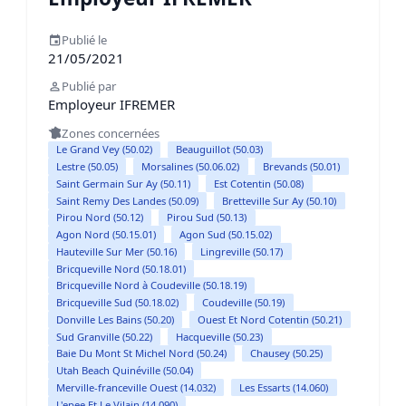
Publié le
21/05/2021
Publié par
Employeur IFREMER
Zones concernées
Le Grand Vey (50.02)
Beauguillot (50.03)
Lestre (50.05)
Morsalines (50.06.02)
Brevands (50.01)
Saint Germain Sur Ay (50.11)
Est Cotentin (50.08)
Saint Remy Des Landes (50.09)
Bretteville Sur Ay (50.10)
Pirou Nord (50.12)
Pirou Sud (50.13)
Agon Nord (50.15.01)
Agon Sud (50.15.02)
Hauteville Sur Mer (50.16)
Lingreville (50.17)
Bricqueville Nord (50.18.01)
Bricqueville Nord à Coudeville (50.18.19)
Bricqueville Sud (50.18.02)
Coudeville (50.19)
Donville Les Bains (50.20)
Ouest Et Nord Cotentin (50.21)
Sud Granville (50.22)
Hacqueville (50.23)
Baie Du Mont St Michel Nord (50.24)
Chausey (50.25)
Utah Beach Quinéville (50.04)
Merville-franceville Ouest (14.032)
Les Essarts (14.060)
L'epee Et Le Vilain (14.090)