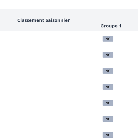
Classement Saisonnier
Groupe 1
NC
NC
NC
NC
NC
NC
NC