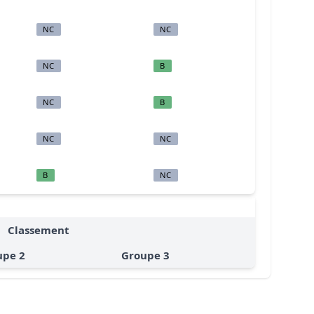
NC
NC
NC
B
NC
B
NC
NC
B
NC
Classement
upe 2
Groupe 3