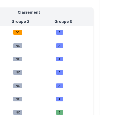
Classement
Groupe 2
Groupe 3
EO
A
NC
A
NC
A
NC
A
NC
A
NC
A
NC
B