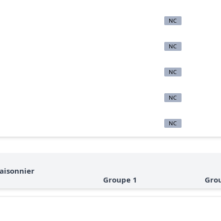
NC
NC
NC
NC
NC
aisonnier
Groupe 1
Gro