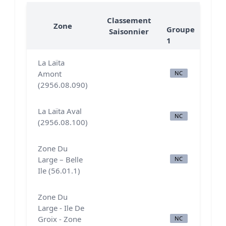
Class
Classement
Zone
Groupe
Gro
Saisonnier
1
2
La Laïta
Amont
NC
N
(2956.08.090)
La Laïta Aval
NC
C
(2956.08.100)
Zone Du
Large – Belle
NC
A
Ile (56.01.1)
Zone Du
Large - Ile De
Groix - Zone
NC
N