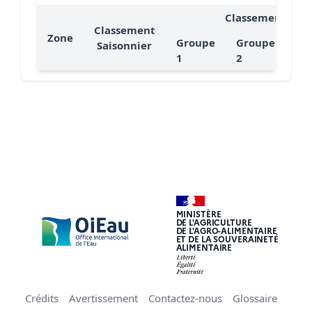
Classement
Classement
Zone
Groupe
Groupe
Gr
Saisonnier
1
2
3
MINISTÈRE
DE L'AGRICULTURE
DE L'AGRO-ALIMENTAIRE
ET DE LA SOUVERAINETÉ
ALIMENTAIRE
Crédits
Avertissement
Contactez-nous
Glossaire