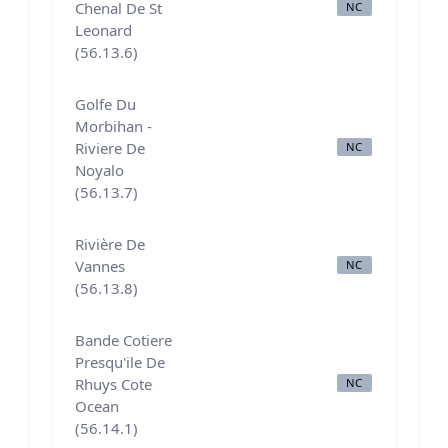
Chenal De St
NC
N
Leonard
(56.13.6)
Golfe Du
Morbihan -
Riviere De
NC
B
Noyalo
(56.13.7)
Rivière De
Vannes
NC
N
(56.13.8)
Bande Cotiere
Presqu'ile De
Rhuys Cote
NC
N
Ocean
(56.14.1)