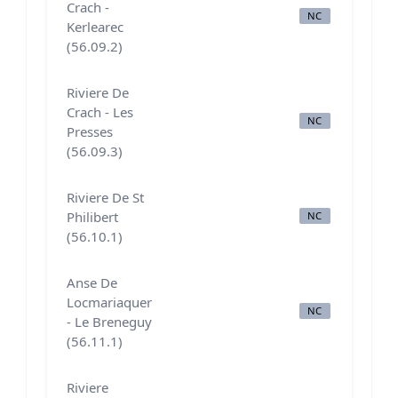
Crach -
NC
N
Kerlearec
(56.09.2)
Riviere De
Crach - Les
NC
B
Presses
(56.09.3)
Riviere De St
Philibert
NC
B
(56.10.1)
Anse De
Locmariaquer
NC
B
- Le Breneguy
(56.11.1)
Riviere