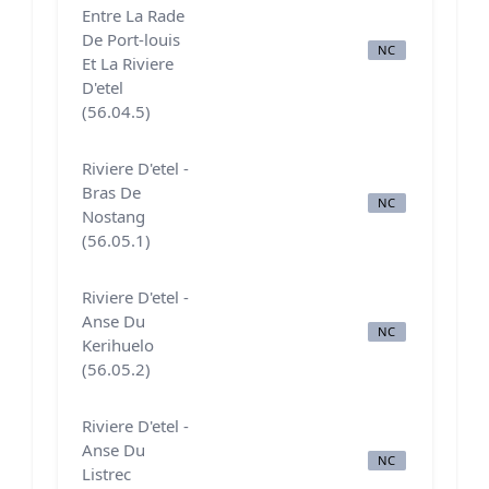
Entre La Rade
De Port-louis
NC
N
Et La Riviere
D'etel
(56.04.5)
Riviere D'etel -
Bras De
NC
N
Nostang
(56.05.1)
Riviere D'etel -
Anse Du
NC
N
Kerihuelo
(56.05.2)
Riviere D'etel -
Anse Du
NC
N
Listrec