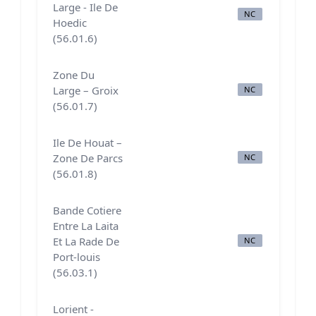
Large - Ile De
NC
N
Hoedic
(56.01.6)
Zone Du
Large – Groix
NC
A
(56.01.7)
Ile De Houat –
Zone De Parcs
NC
N
(56.01.8)
Bande Cotiere
Entre La Laita
Et La Rade De
NC
N
Port-louis
(56.03.1)
Lorient -