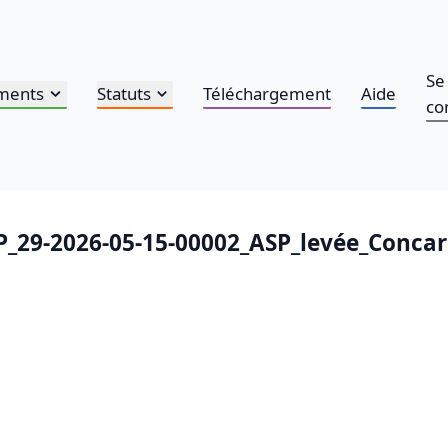
Se
ments
Statuts
Téléchargement
Aide
co
AP_29-2026-05-15-00002_ASP_levée_Conc